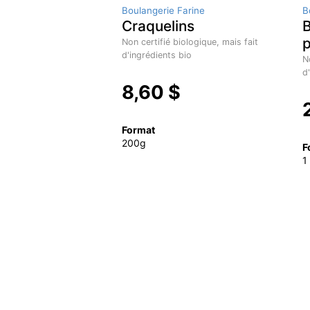
Boulangerie Farine
B
Craquelins
B
p
Non certifié biologique, mais fait
d'ingrédients bio
N
d
8,60 $
Format
200g
F
1