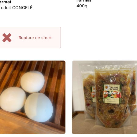
ormat
400g
roduit CONGELÉ
Rupture de stock