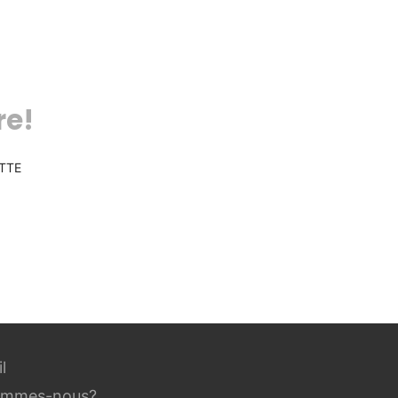
re!
TTE
l
ommes-nous?