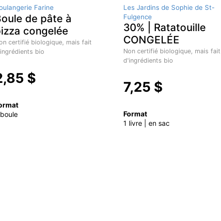
oulangerie Farine
Les Jardins de Sophie de St-
oule de pâte à
Fulgence
30% | Ratatouille
izza congelée
CONGELÉE
on certifié biologique, mais fait
Non certifié biologique, mais fait
'ingrédients bio
d'ingrédients bio
2,85 $
7,25 $
ormat
Format
 boule
1 livre | en sac