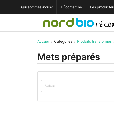
Qui sommes-nous?
L'Écomarché
Les producteu
Accueil
Catégories
Produits transformés
/
/
Mets préparés