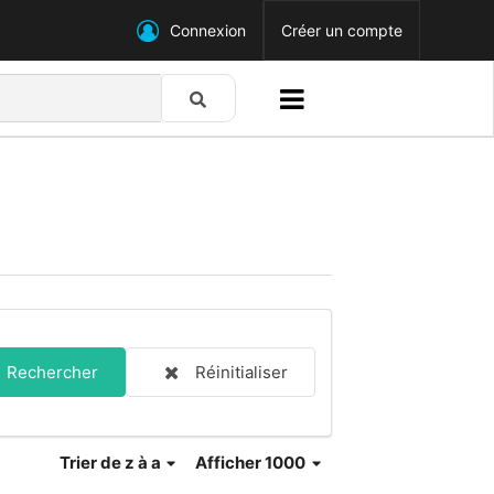
Connexion
Créer un compte
Rechercher
Réinitialiser
Trier
de z à a
Afficher 1000