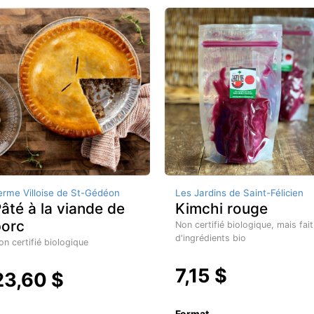
erme Villoise de St-Gédéon
Les Jardins de Saint-Félicien
âté à la viande de
Kimchi rouge
porc
Non certifié biologique, mais fait
d'ingrédients bio
on certifié biologique
7,15 $
23,60 $
Format