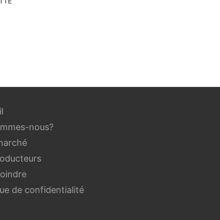
TTE
l
ommes-nous?
marché
roducteurs
joindre
que de confidentialité