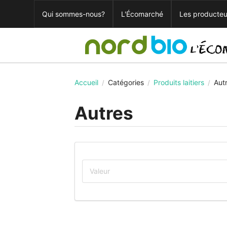
Qui sommes-nous?
L'Écomarché
Les producteu
Accueil
Catégories
Produits laitiers
Aut
/
/
/
Autres