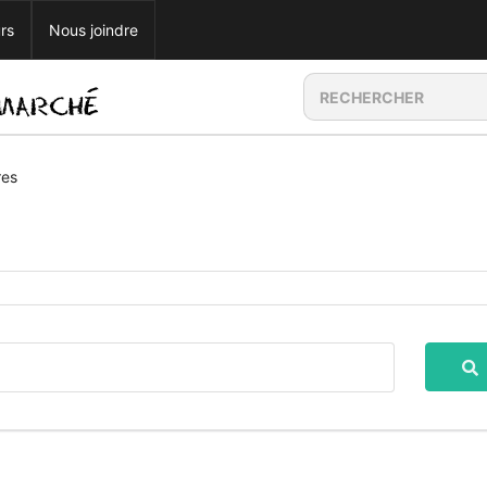
rs
Nous joindre
res