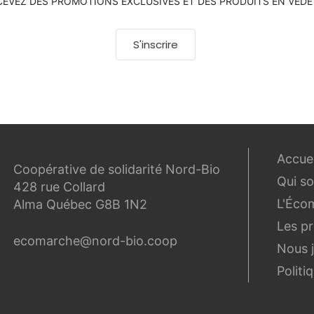
CEVEZ DES PROMOTIONS EXCLUSIVES ET DES PRODUITS EN VEDE
S'inscrire
Accuei
Coopérative de solidarité Nord-Bio
Qui s
428 rue Collard
L'Éco
Alma Québec G8B 1N2
Les p
ecomarche@nord-bio.coop
Nous 
Politi