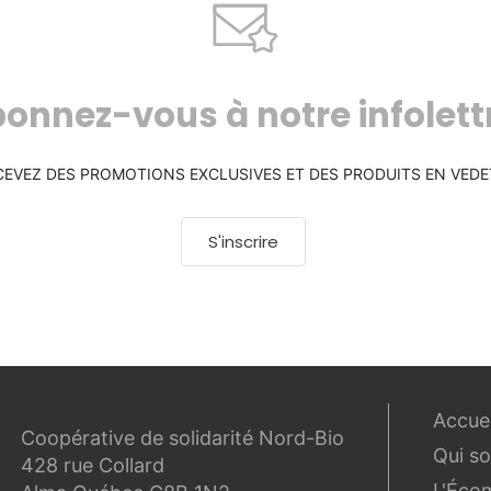
onnez-vous à notre infolett
CEVEZ DES PROMOTIONS EXCLUSIVES ET DES PRODUITS EN VEDE
S'inscrire
Accuei
Coopérative de solidarité Nord-Bio
Qui s
428 rue Collard
L'Éco