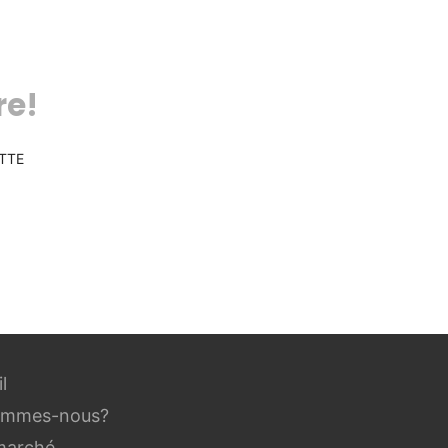
re!
TTE
l
ommes-nous?
marché