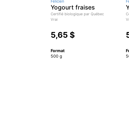
Félicien
F
Yogourt fraises
Y
Certifié biologique par Québec
C
Vrai
V
5,65 $
Format
F
500 g
5