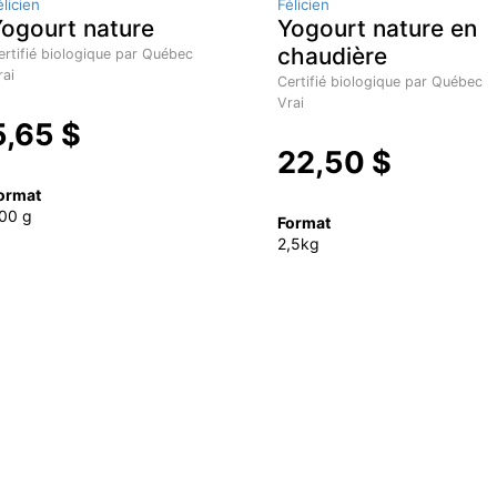
élicien
Félicien
ogourt nature
Yogourt nature en
chaudière
ertifié biologique par Québec
rai
Certifié biologique par Québec
Vrai
5,65 $
22,50 $
ormat
00 g
Format
2,5kg