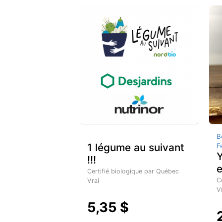
B
1 légume au suivant
F
Y
!!!
e
Certifié biologique par Québec
C
Vrai
V
5,35 $