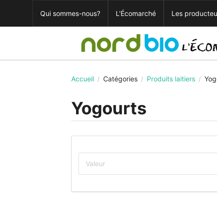
Qui sommes-nous?
L'Écomarché
Les producteu
Accueil
Catégories
Produits laitiers
Yog
/
/
/
Yogourts