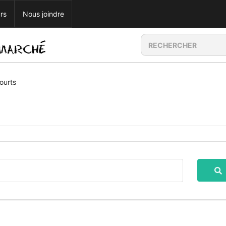
rs
Nous joindre
ourts