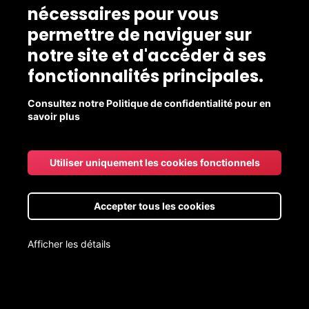
nécessaires pour vous
permettre de naviguer sur
notre site et d'accéder à ses
fonctionnalités principales.
Consultez notre Politique de confidentialité pour en
savoir plus
Utiliser uniquement les cookies fonctionnels
Café Cambio de Chicoutimi
Accepter tous les cookies
Café équitable Pérou noir FILTRE
Certifié biologique par Québec Vrai
Afficher les détails
19,60 $
Livraison aux points de chute gratuite pour les commandes de
20$ et +