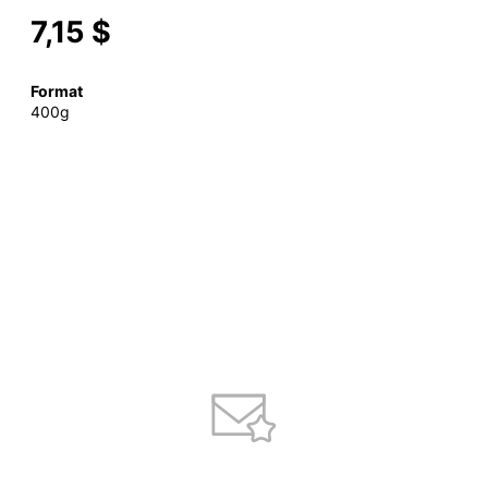
7,15 $
Format
400g