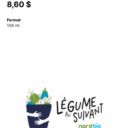
8,60 $
Format
106 ml