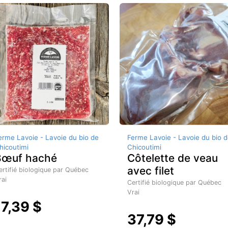
erme Lavoie - Lavoie du bio de
Ferme Lavoie - Lavoie du bio d
hicoutimi
Chicoutimi
Bœuf haché
Côtelette de veau
avec filet
ertifié biologique par Québec
rai
Certifié biologique par Québec
Vrai
17,39 $
37,79 $