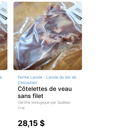
e
Ferme Lavoie - Lavoie du bio de
Chicoutimi
Côtelettes de veau
sans filet
Certifié biologique par Québec
Vrai
28,15 $