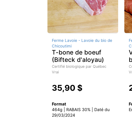
Ferme Lavoie - Lavoie du bio de
F
Chicoutimi
C
T-bone de boeuf
V
(Bifteck d'aloyau)
Certifié biologique par Québec
C
Vrai
V
35,90 $
Format
F
464g | RABAIS 30% | Daté du
E
29/03/2024