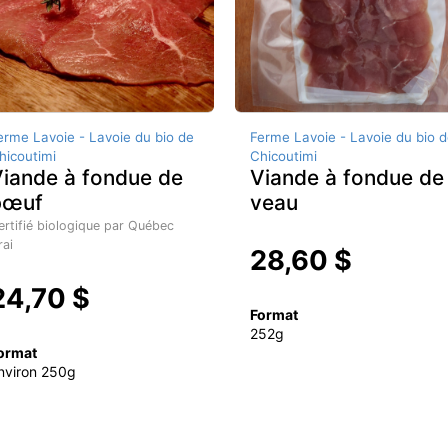
erme Lavoie - Lavoie du bio de
Ferme Lavoie - Lavoie du bio d
hicoutimi
Chicoutimi
iande à fondue de
Viande à fondue de
bœuf
veau
ertifié biologique par Québec
rai
28,60 $
24,70 $
Format
252g
ormat
nviron 250g