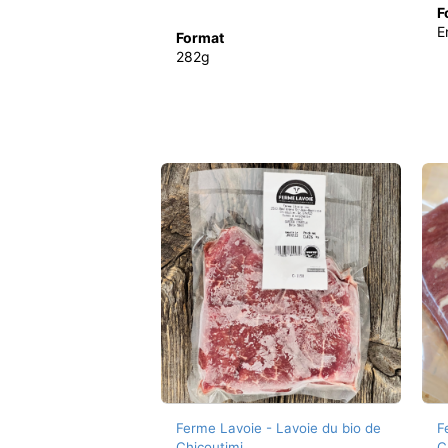
F
E
Format
282g
Ferme Lavoie - Lavoie du bio de
F
Chicoutimi
C