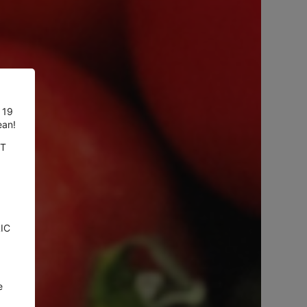
 19
ean!
UT
LIC
e