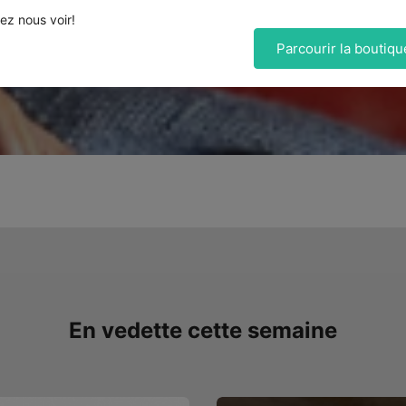
ez nous voir!
Parcourir la boutiqu
En vedette cette semaine