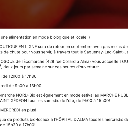
 une alimentation en mode biologique et locale :)
OUTIQUE EN LIGNE sera de retour en septembre avec pas moins de
ts de chute pour vous servir, à travers tout le Saguenay-Lac-Saint-J
IOSQUE de l'Écomarché (428 rue Collard à Alma) vous accueille TO
É, deux jours par semaine sur ces heures d'ouverture:
i de 12h00 à 17h30
redi de 9h00 à 13h00
omarché NORD-Bio est également en mode estival au MARCHÉ PUB
AINT GÉDÉON tous les samedis de l'été, de 9h00 à 15h00!
e MERCREDI en plus!
que de produits bio-locaux à l'HÔPITAL D'ALMA tous les mercredis d
é de 15h30 à 17h00!