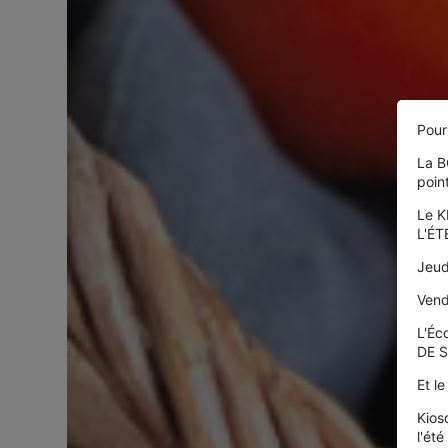
Pour
La B
poin
Le K
L'ÉT
Jeud
Vend
L'Éc
DE S
Et l
Kios
l'ét