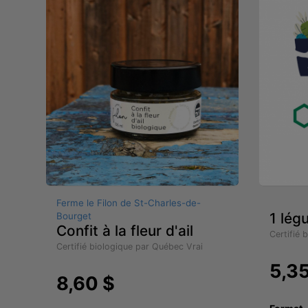
Ferme le Filon de St-Charles-de-
1 lég
Bourget
Confit à la fleur d'ail
Certifié 
Certifié biologique par Québec Vrai
5,3
8,60 $