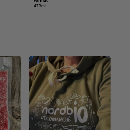
Format
473ml