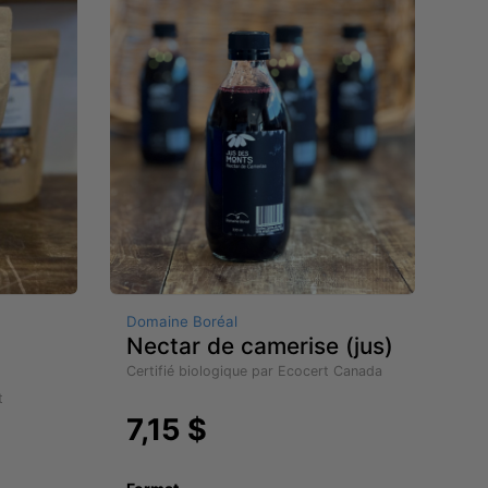
Domaine Boréal
Nectar de camerise (jus)
Certifié biologique par Ecocert Canada
t
7,15 $