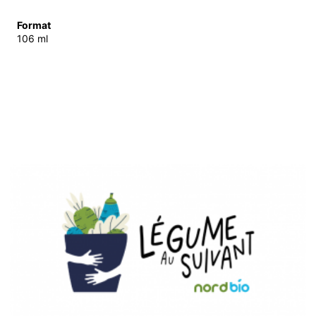
Format
106 ml