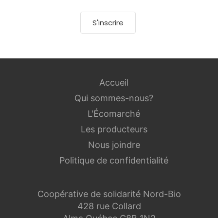
S'inscrire
Accueil
Qui sommes-nous?
L'Écomarché
Les producteurs
Nous joindre
Politique de confidentialité
Coopérative de solidarité Nord-Bio
428 rue Collard