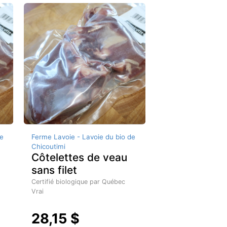
e
Ferme Lavoie - Lavoie du bio de
Chicoutimi
Côtelettes de veau
sans filet
Certifié biologique par Québec
Vrai
28,15 $