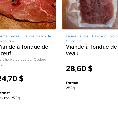
erme Lavoie - Lavoie du bio de
Ferme Lavoie - Lavoie du bio d
hicoutimi
Chicoutimi
iande à fondue de
Viande à fondue de
bœuf
veau
ertifié biologique par Québec
rai
28,60 $
24,70 $
Format
252g
ormat
nviron 250g