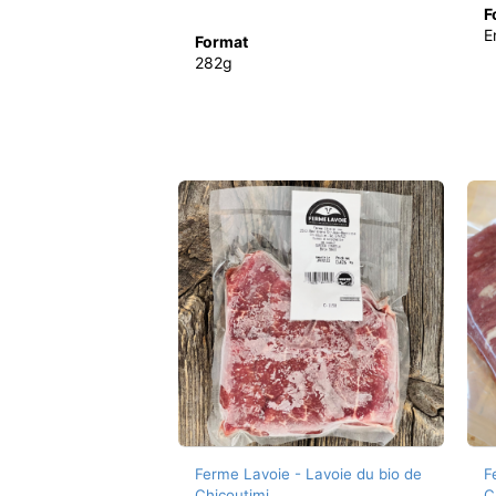
F
E
Format
282g
Ferme Lavoie - Lavoie du bio de
F
Chicoutimi
C