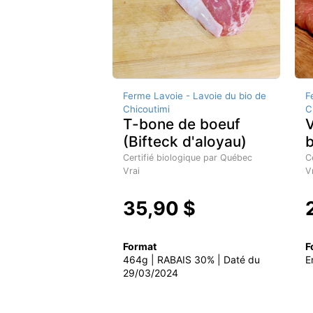
Ferme Lavoie - Lavoie du bio de
F
Chicoutimi
C
T-bone de boeuf
V
(Bifteck d'aloyau)
Certifié biologique par Québec
C
Vrai
V
35,90 $
Format
F
464g | RABAIS 30% | Daté du
E
29/03/2024