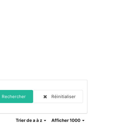
Rechercher
Réinitialiser
Trier
de a à z
Afficher 1000