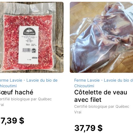
erme Lavoie - Lavoie du bio de
Ferme Lavoie - Lavoie du bio d
hicoutimi
Chicoutimi
Bœuf haché
Côtelette de veau
avec filet
ertifié biologique par Québec
rai
Certifié biologique par Québec
Vrai
17,39 $
37,79 $