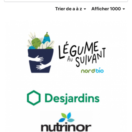
Trier
de a à z
Afficher 1000