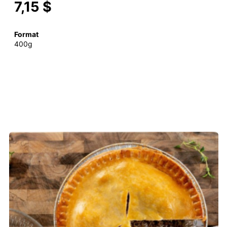
7,15 $
Format
400g