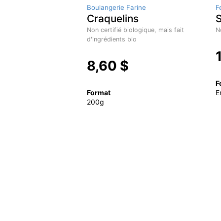
Boulangerie Farine
F
Craquelins
S
Non certifié biologique, mais fait
N
d'ingrédients bio
8,60 $
F
Format
E
200g