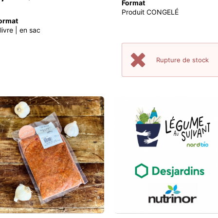
Format
Produit CONGELÉ
ormat
 livre | en sac
Rupture de stock