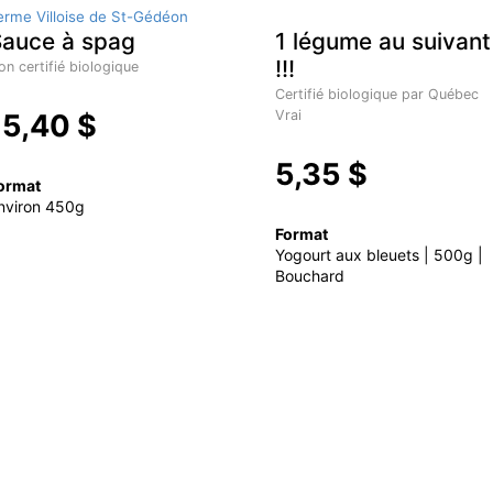
erme Villoise de St-Gédéon
auce à spag
1 légume au suivant
!!!
on certifié biologique
Certifié biologique par Québec
Vrai
15,40 $
5,35 $
ormat
nviron 450g
Format
Yogourt aux bleuets | 500g |
Bouchard