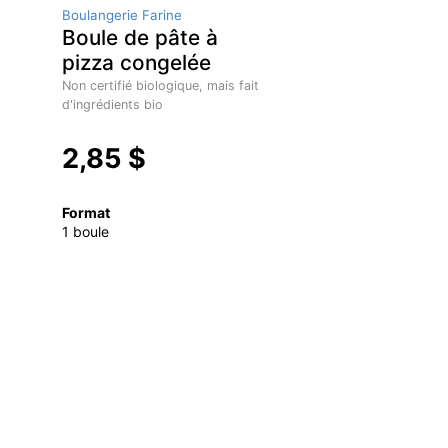
Boulangerie Farine
Boule de pâte à
pizza congelée
Non certifié biologique, mais fait
d'ingrédients bio
2,85 $
Format
1 boule