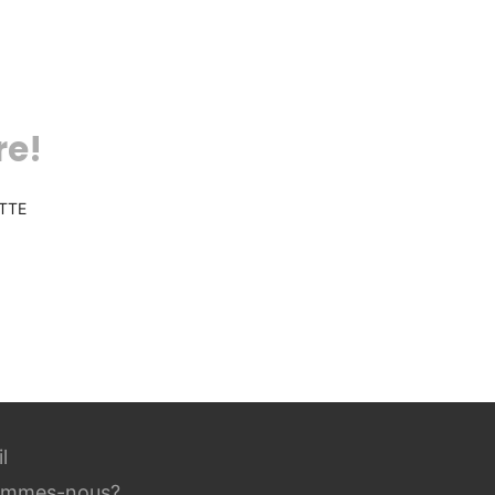
re!
TTE
l
ommes-nous?