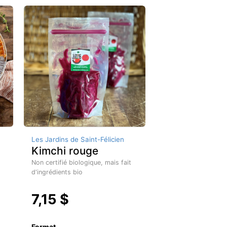
Les Jardins de Saint-Félicien
Kimchi rouge
Non certifié biologique, mais fait
d'ingrédients bio
7,15 $
Format