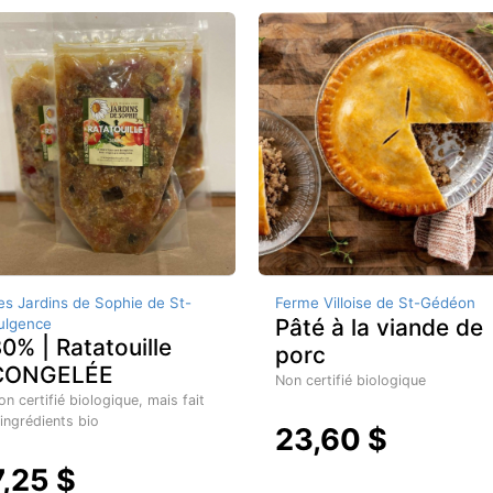
es Jardins de Sophie de St-
Ferme Villoise de St-Gédéon
Pâté à la viande de
ulgence
0% | Ratatouille
porc
CONGELÉE
Non certifié biologique
on certifié biologique, mais fait
'ingrédients bio
23,60 $
7,25 $