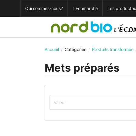
Qui sommes-nous?
L'Écomarché
Les producteu
Accueil
Catégories
Produits transformés
/
/
Mets préparés