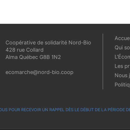
Accuei
Coopérative de solidarité Nord-Bio
Qui s
428 rue Collard
L'Éco
Alma Québec G8B 1N2
Les p
ecomarche@nord-bio.coop
Nous 
Politi
OUS POUR RECEVOIR UN RAPPEL DÈS LE DÉBUT DE LA PÉRIODE