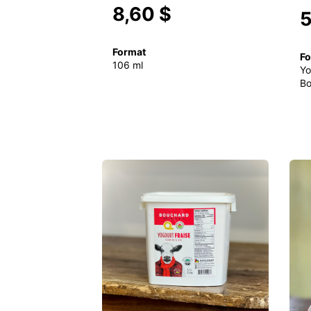
8,60 $
5
Format
Fo
106 ml
Yo
Bo