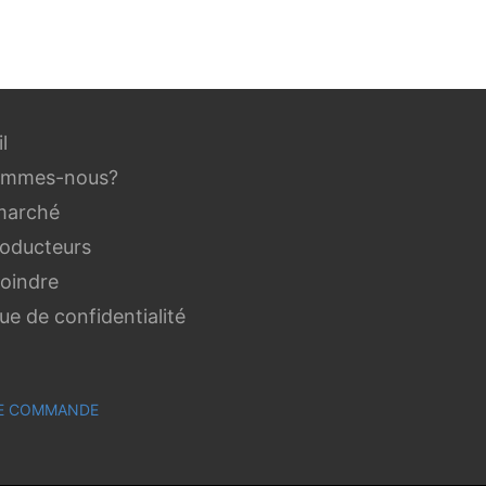
l
ommes-nous?
marché
roducteurs
joindre
que de confidentialité
 DE COMMANDE