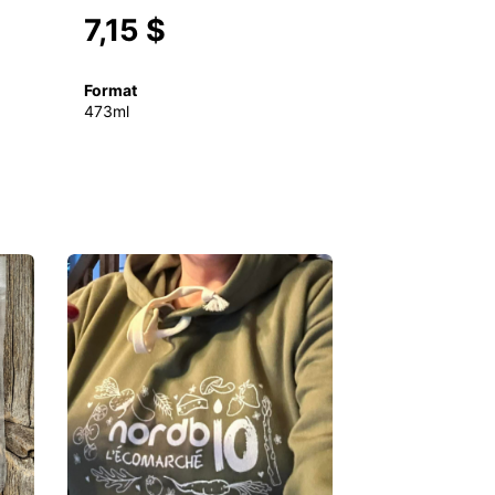
7,15 $
Format
473ml