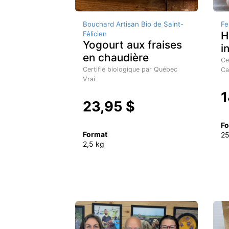
Bouchard Artisan Bio de Saint-
Fe
H
Félicien
Yogourt aux fraises
i
en chaudière
Ce
Certifié biologique par Québec
Ca
Vrai
1
23,95 $
Fo
Format
2
2,5 kg