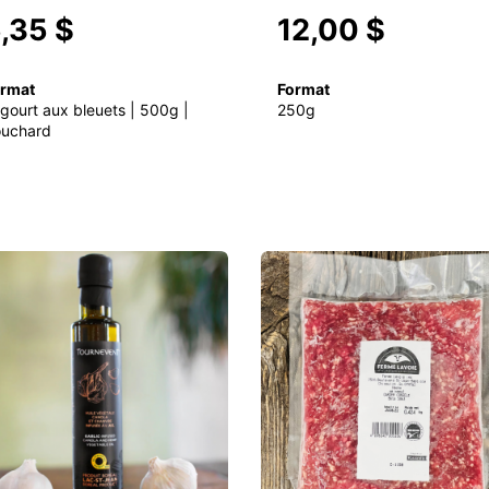
,35 $
12,00 $
rmat
Format
gourt aux bleuets | 500g |
250g
uchard