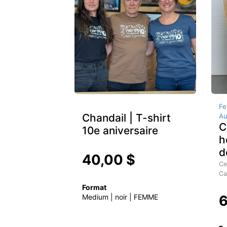
Fe
Chandail | T-shirt
Au
C
10e aniversaire
h
d
40,00 $
Ce
Ca
Format
Medium | noir | FEMME
6