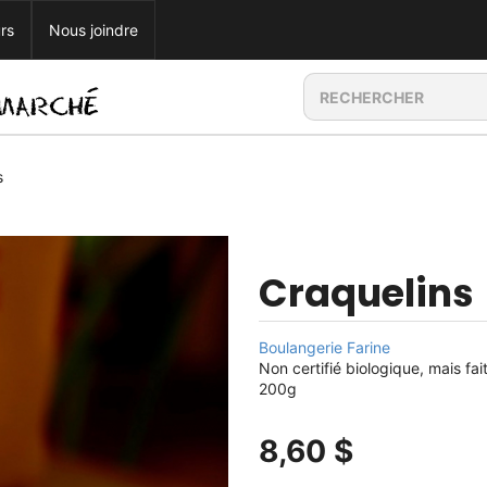
rs
Nous joindre
s
Craquelins
Boulangerie Farine
Non certifié biologique, mais fai
200g
8,60 $