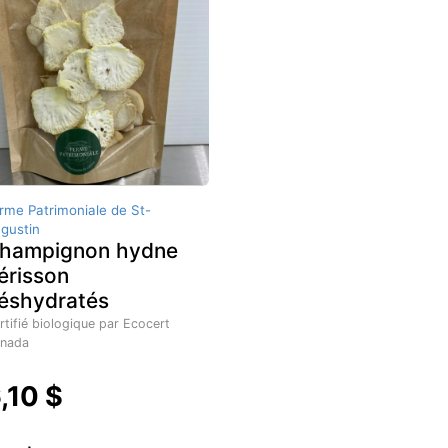
rme Patrimoniale de St-
gustin
hampignon hydne
érisson
éshydratés
rtifié biologique par Ecocert
nada
,10 $