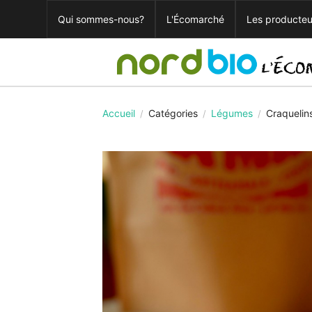
Qui sommes-nous?
L'Écomarché
Les producteu
Accueil
Catégories
Légumes
Craquelin
/
/
/