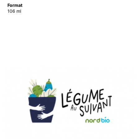
Format
106 ml