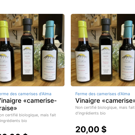
erme des camerises d'Alma
Ferme des camerises d'Alma
inaigre «camerise-
Vinaigre «camerise
raise»
Non certifié biologique, mais fait
d'ingrédients bio
on certifié biologique, mais fait
'ingrédients bio
20,00 $