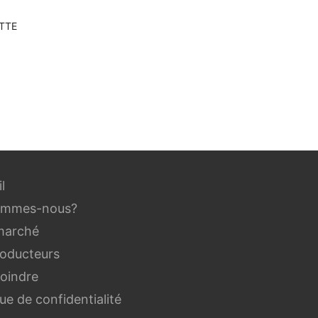
TTE
l
ommes-nous?
marché
roducteurs
joindre
que de confidentialité