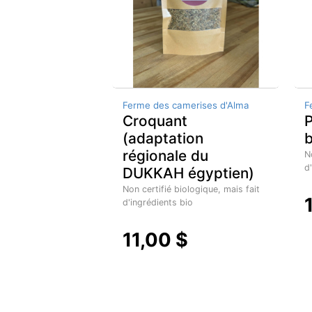
Ferme des camerises d'Alma
F
Croquant
P
(adaptation
b
régionale du
N
d
DUKKAH égyptien)
Non certifié biologique, mais fait
d'ingrédients bio
11,00 $