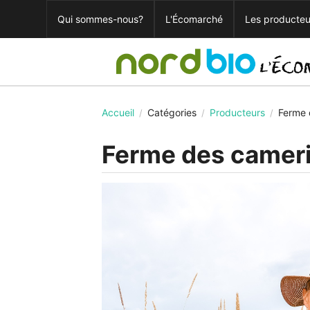
Qui sommes-nous?
L'Écomarché
Les producteu
Accueil
Catégories
Producteurs
Ferme 
/
/
/
Ferme des cameri