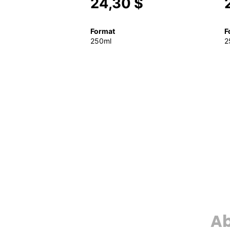
24,30 $
Format
F
250ml
2
Ab