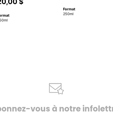
20,00 $
Format
250ml
ormat
50ml
onnez-vous à notre infolett