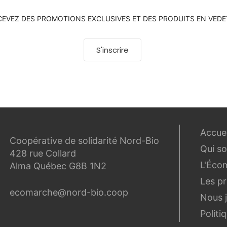
CEVEZ DES PROMOTIONS EXCLUSIVES ET DES PRODUITS EN VEDE
S'inscrire
Accuei
Coopérative de solidarité Nord-Bio
Qui s
428 rue Collard
L'Éco
Alma Québec G8B 1N2
Les p
ecomarche@nord-bio.coop
Nous 
Politi