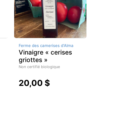
Ferme des camerises d'Alma
Vinaigre « cerises
griottes »
Non certifié biologique
20,00 $