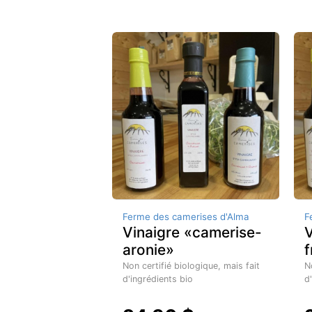
Ferme des camerises d'Alma
F
Vinaigre «camerise-
V
aronie»
f
Non certifié biologique, mais fait
N
d'ingrédients bio
d