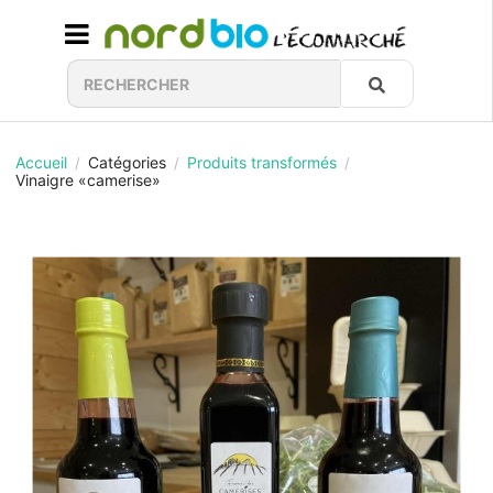
Accueil
Catégories
Produits transformés
/
/
/
Vinaigre «camerise»