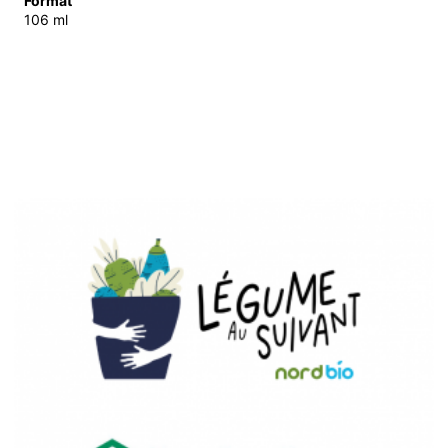
Format
106 ml