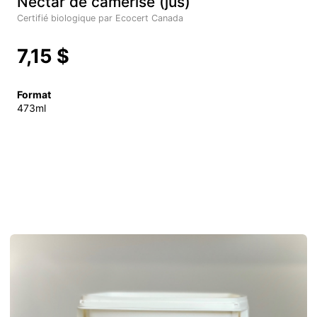
Nectar de camerise (jus)
Certifié biologique par Ecocert Canada
7,15 $
Format
473ml