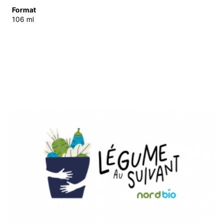
Format
106 ml