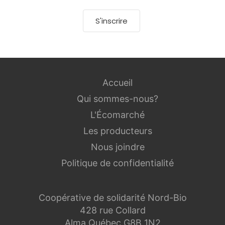
S'inscrire
Accueil
Qui sommes-nous?
L'Écomarché
Les producteurs
Nous joindre
Politique de confidentialité
Coopérative de solidarité Nord-Bio
428 rue Collard
Alma Québec G8B 1N2