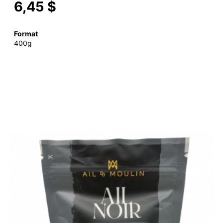
6,45 $
Format
400g