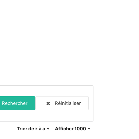
Rechercher
Réinitialiser
Trier
de z à a
Afficher 1000