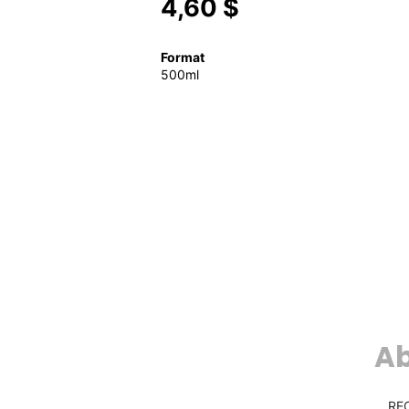
4,60 $
Format
500ml
Ab
RE