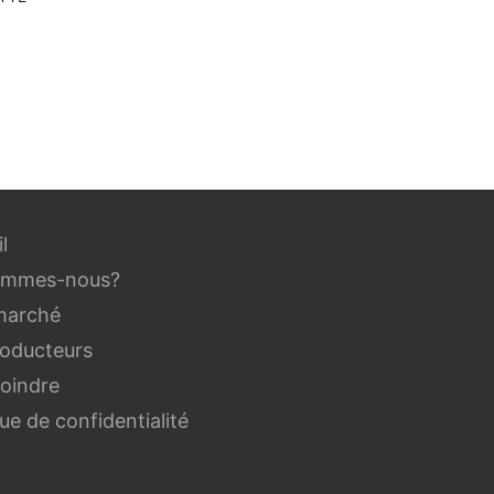
l
ommes-nous?
marché
roducteurs
joindre
que de confidentialité