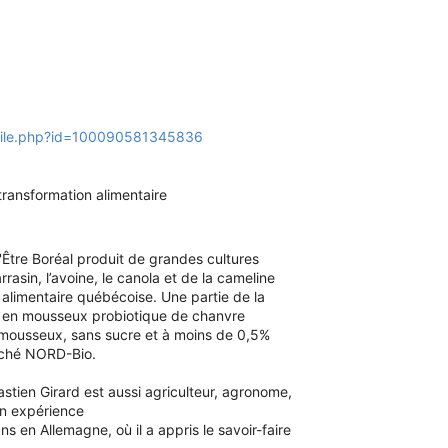
ofile.php?id=100090581345836
transformation alimentaire
'Être Boréal produit de grandes cultures
rrasin, l’avoine, le canola et de la cameline
 alimentaire québécoise. Une partie de la
ée en mousseux probiotique de chanvre
, mousseux, sans sucre et à moins de 0,5%
arché NORD-Bio.
astien Girard est aussi agriculteur, agronome,
on expérience
s en Allemagne, où il a appris le savoir-faire