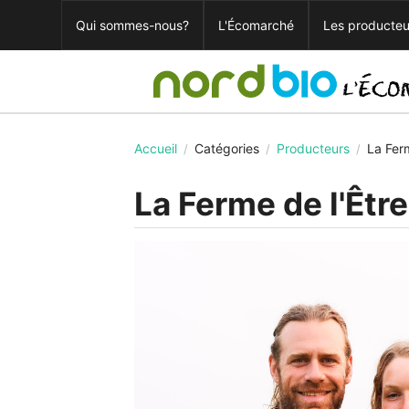
Qui sommes-nous?
L'Écomarché
Les producteu
Accueil
Catégories
Producteurs
La Fer
/
/
/
La Ferme de l'Êtr