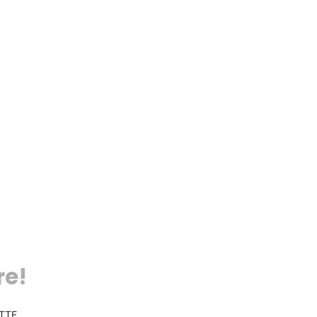
re!
TTE