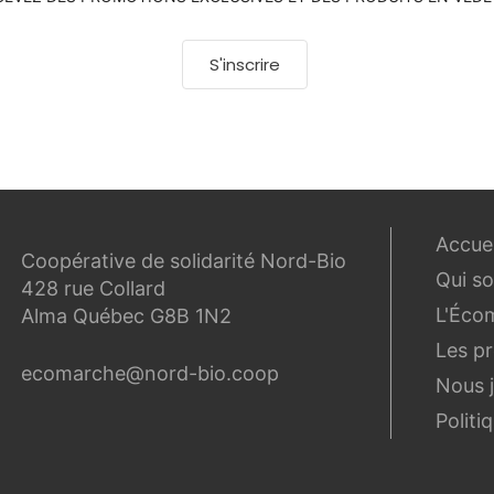
S'inscrire
Accuei
Coopérative de solidarité Nord-Bio
Qui s
428 rue Collard
L'Éco
Alma Québec G8B 1N2
Les p
ecomarche@nord-bio.coop
Nous 
Politi