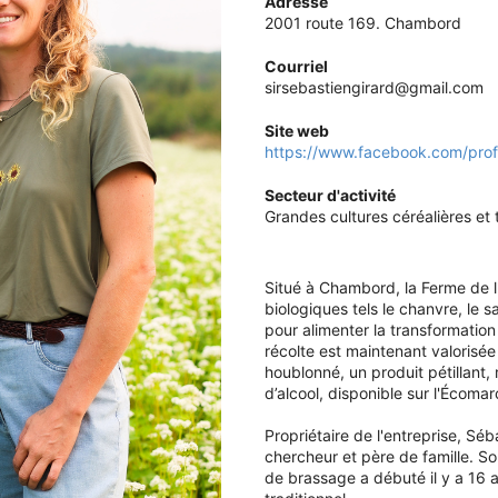
Adresse
2001 route 169. Chambord
Courriel
sirsebastiengirard@gmail.com
Site web
https://www.facebook.com/pr
Secteur d'activité
Grandes cultures céréalières et 
Situé à Chambord, la Ferme de l
biologiques tels le chanvre, le sa
pour alimenter la transformation
récolte est maintenant valoris
houblonné, un produit pétillant
d’alcool, disponible sur l'Écom
Propriétaire de l'entreprise, Séb
chercheur et père de famille. S
de brassage a débuté il y a 16 an