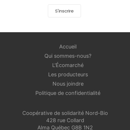
S'inscrire
Accueil
Qui sommes-nous?
L'Écomarché
Les producteurs
Nous joindre
Politique de confidentialité
Coopérative de solidarité Nord-Bio
428 rue Collard
Alma Québec G8B 1N2