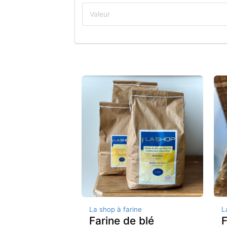
La shop à farine
L
Farine de blé
F