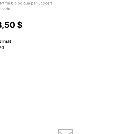
ertifié biologique par Ecocert
anada
8,50 $
ormat
kg