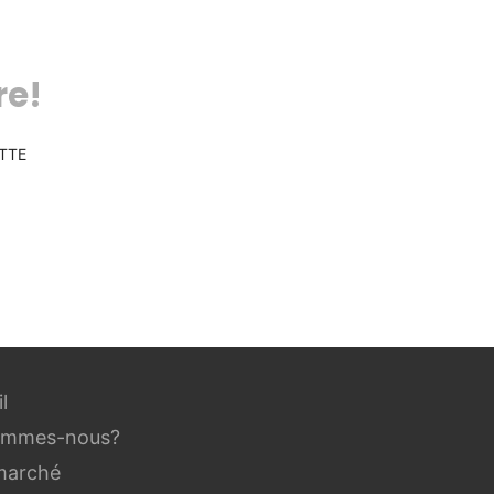
re!
TTE
l
ommes-nous?
marché