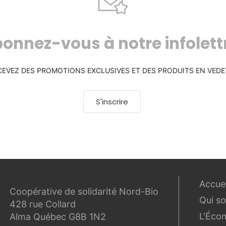
onnez-vous à notre infolett
CEVEZ DES PROMOTIONS EXCLUSIVES ET DES PRODUITS EN VEDE
S'inscrire
Accuei
Coopérative de solidarité Nord-Bio
Qui s
428 rue Collard
L'Éco
Alma Québec G8B 1N2