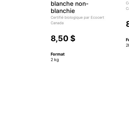
blanche non-
C
C
blanchie
Certifié biologique par Ecocert
Canada
8,50 $
F
2
Format
2 kg