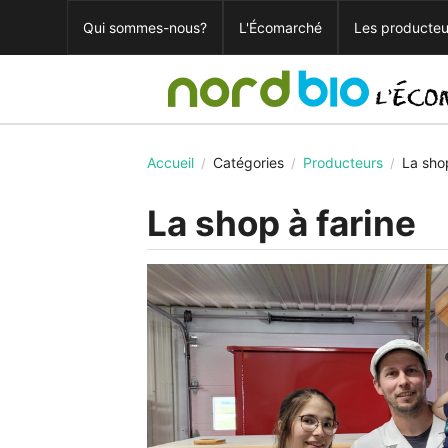
Qui sommes-nous?
L'Écomarché
Les producteu
Accueil
Catégories
Producteurs
La shop
/
/
/
La shop à farine