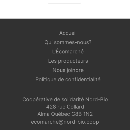
Accueil
Qui sommes-nous?
L'Écomarché
Les producteurs
Nous joindre
Politique de confidentialité
Coopérative de solidarité Nord-Bio
428 rue Collard
Alma Québec G8B 1N2
ecomarche@nord-bio.coop