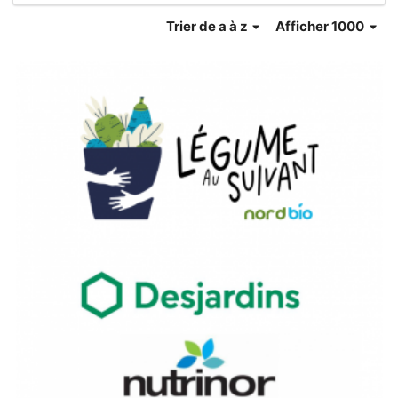
Trier
de a à z
Afficher 1000