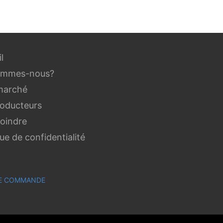
l
ommes-nous?
marché
roducteurs
joindre
que de confidentialité
 DE COMMANDE