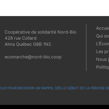
Accuei
Coopérative de solidarité Nord-Bio
Qui s
428 rue Collard
L'Éco
Alma Québec G8B 1N2
Les p
ecomarche@nord-bio.coop
Nous 
Politi
OUS POUR RECEVOIR UN RAPPEL DÈS LE DÉBUT DE LA PÉRIODE