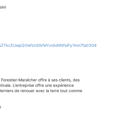
sini
JsZTkc5UwpQVwfznStkfeYvrduNNfsIFyYmn7fa03G4
 Forestier-Maraîcher offre à ses clients, des
ivale. L’entreprise offre une expérience
derniers de renouer avec la terre tout comme
e