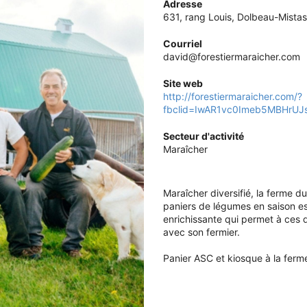
Adresse
631, rang Louis, Dolbeau-Mistas
Courriel
david@forestiermaraicher.com
Site web
http://forestiermaraicher.com/?
fbclid=IwAR1vc0Imeb5MBHrU
Secteur d'activité
Maraîcher
Maraîcher diversifié, la ferme du
paniers de légumes en saison est
enrichissante qui permet à ces 
avec son fermier.
Panier ASC et kiosque à la ferm