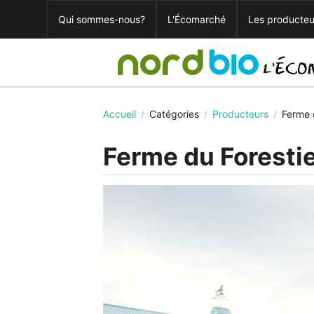
Qui sommes-nous?
L'Écomarché
Les producteu
Accueil
Catégories
Producteurs
Ferme 
/
/
/
Ferme du Foresti