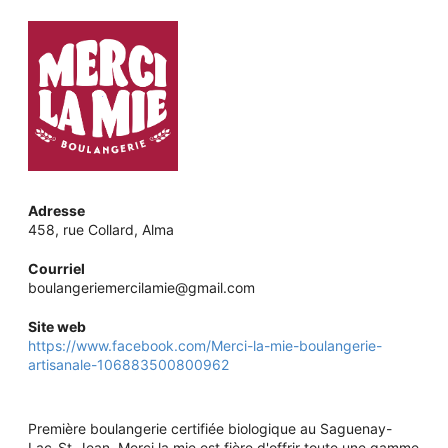
Adresse
458, rue Collard, Alma
Courriel
boulangeriemercilamie@gmail.com
Site web
https://www.facebook.com/Merci-la-mie-boulangerie-
artisanale-106883500800962
Première boulangerie certifiée biologique au Saguenay-
Lac-St-Jean, Merci la mie est fière d'offrir toute une gamme